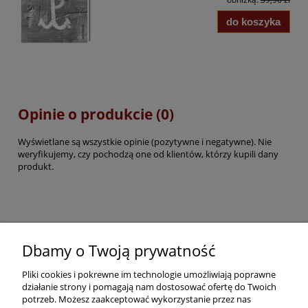
do koszyka
Opinie o produkcie (0)
Wyświetlane są wszystkie opinie (pozytywne i negatywne). Nie
weryfikujemy, czy pochodzą one od klientów, którzy kupili dany
produkt.
Pomoc
Dbamy o Twoją prywatność
Pliki cookies i pokrewne im technologie umożliwiają poprawne
Dostawa
działanie strony i pomagają nam dostosować ofertę do Twoich
potrzeb. Możesz zaakceptować wykorzystanie przez nas