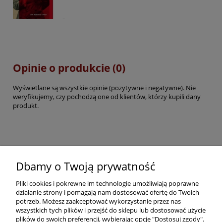
Opinie o produkcie (0)
Wyświetlane są wszystkie opinie (pozytywne i negatywne). Nie
weryfikujemy, czy pochodzą one od klientów, którzy kupili dany
produkt.
Pomoc
Dbamy o Twoją prywatność
Pliki cookies i pokrewne im technologie umożliwiają poprawne
Dostawa
działanie strony i pomagają nam dostosować ofertę do Twoich
potrzeb. Możesz zaakceptować wykorzystanie przez nas
wszystkich tych plików i przejść do sklepu lub dostosować użycie
Moje konto
plików do swoich preferencji, wybierając opcję "Dostosuj zgody".