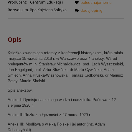
Producent:
Centrum Edukacji i
poleć znajomemu
Rozwoju im. Bpa Kajetana Sołtyka
dodaj opinię
Opis
Książka zawierająca referaty z konferencji historycznej, która miała
miejsce 15 września 2018 r. w Warszawie oraz 4 aneksy. Wśród
prelegentów m.in. Stanisław Michalkiewicz, prof. Lech Wyszczelski,
Jan Engelgard, prof. Artur Śliwiński, dr Marta Cywińska, Adam
Śmiech, Anna Pruska-Wisznowska, Tomasz Ciołkowski, dr Mariusz
Patey, Marcin Skalski.
Spis aneksów:
Aneks I: Dymisja naczelnego wodza i naczelnika Państwa z 12
sierpnia 1920 r.
Aneks II: Rozkaz o łączności z 27 marca 1929 r.
Aneks III: Modlitwa o wielką Polskę i jej autor (inż. Adam
Doboszyński)