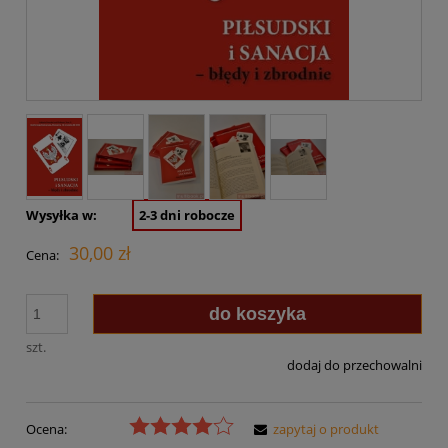
Wysyłka w:
2-3 dni robocze
30,00 zł
Cena:
do koszyka
szt.
dodaj do przechowalni
Ocena:
zapytaj o produkt