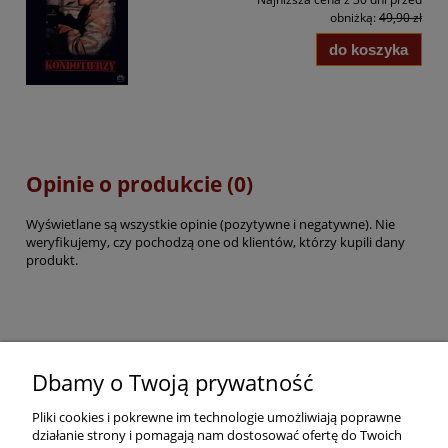
obniżką:
49,90 zł
do koszyka
Opinie o produkcie (0)
Wyświetlane są wszystkie opinie (pozytywne i negatywne). Nie
weryfikujemy, czy pochodzą one od klientów, którzy kupili dany
produkt.
Pomoc
Dbamy o Twoją prywatność
Pliki cookies i pokrewne im technologie umożliwiają poprawne
Dostawa
działanie strony i pomagają nam dostosować ofertę do Twoich