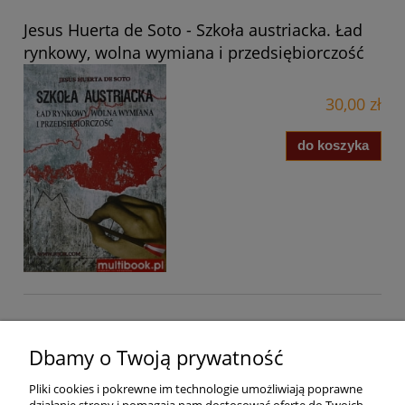
Jesus Huerta de Soto - Szkoła austriacka. Ład
rynkowy, wolna wymiana i przedsiębiorczość
30,00 zł
do koszyka
Pomoc
Dbamy o Twoją prywatność
Pliki cookies i pokrewne im technologie umożliwiają poprawne
Dostawa