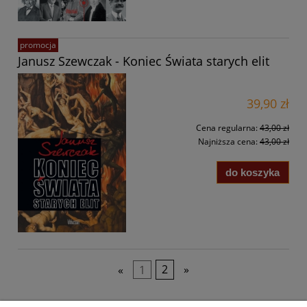
promocja
Janusz Szewczak - Koniec Świata starych elit
39,90 zł
Cena regularna:
43,00 zł
Najniższa cena:
43,00 zł
do koszyka
«
1
2
»