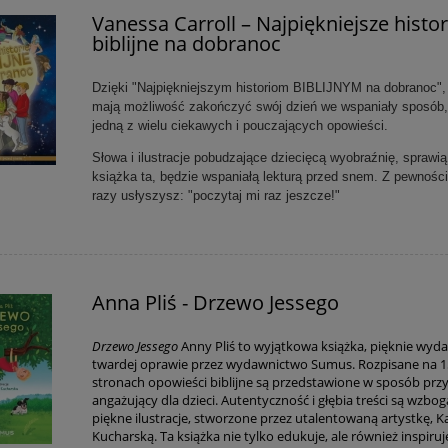
Vanessa Carroll – Najpiękniejsze histor
biblijne na dobranoc
Dzięki "Najpiękniejszym historiom BIBLIJNYM na dobranoc", 
mają możliwość zakończyć swój dzień we wspaniały sposób,
jedną z wielu ciekawych i pouczających opowieści.
Słowa i ilustracje pobudzające dziecięcą wyobraźnię, sprawią
książka ta, będzie wspaniałą lekturą przed snem. Z pewności
razy usłyszysz: "poczytaj mi raz jeszcze!"
Anna Pliś - Drzewo Jessego
Drzewo Jessego
Anny Pliś to wyjątkowa książka, pięknie wyd
twardej oprawie przez wydawnictwo Sumus. Rozpisane na 
stronach opowieści biblijne są przedstawione w sposób przy
angażujący dla dzieci. Autentyczność i głębia treści są wzbo
piękne ilustracje, stworzone przez utalentowaną artystkę, K
Kucharską. Ta książka nie tylko edukuje, ale również inspiru