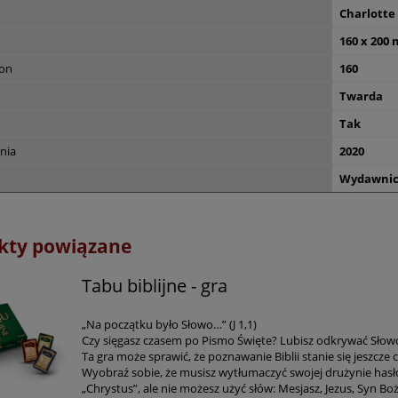
Charlotte
160 x 200
ron
160
Twarda
Tak
nia
2020
Wydawnict
kty powiązane
Tabu biblijne - gra
„Na początku było Słowo…” (J 1,1)
Czy sięgasz czasem po Pismo Święte? Lubisz odkrywać Słow
Ta gra może sprawić, że poznawanie Biblii stanie się jeszcze 
Wyobraź sobie, że musisz wytłumaczyć swojej drużynie hasł
„Chrystus”, ale nie możesz użyć słów: Mesjasz, Jezus, Syn Bo