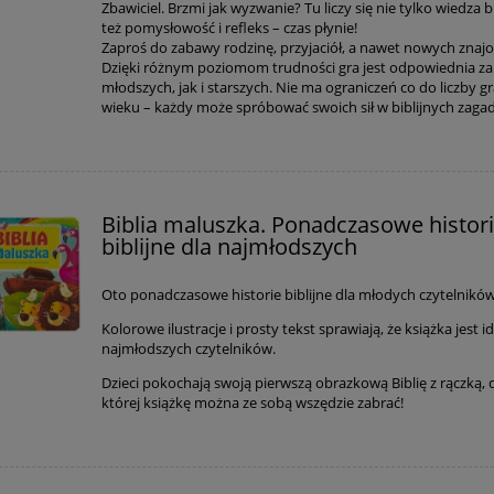
Zbawiciel. Brzmi jak wyzwanie? Tu liczy się nie tylko wiedza bi
też pomysłowość i refleks – czas płynie!
Zaproś do zabawy rodzinę, przyjaciół, a nawet nowych znaj
Dzięki różnym poziomom trudności gra jest odpowiednia z
młodszych, jak i starszych. Nie ma ograniczeń co do liczby gr
wieku – każdy może spróbować swoich sił w biblijnych zaga
Biblia maluszka. Ponadczasowe histor
biblijne dla najmłodszych
Oto ponadczasowe historie biblijne dla młodych czytelników
Kolorowe ilustracje i prosty tekst sprawiają, że książka jest i
najmłodszych czytelników.
Dzieci pokochają swoją pierwszą obrazkową Biblię z rączką, d
której książkę można ze sobą wszędzie zabrać!