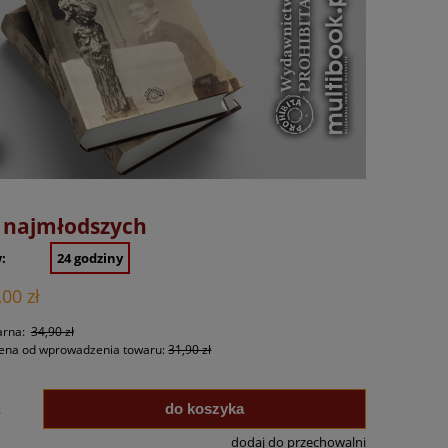
la najmłodszych
:
24 godziny
,00 zł
arna:
34,90 zł
cena od wprowadzenia towaru:
31,90 zł
do koszyka
.
dodaj do przechowalni