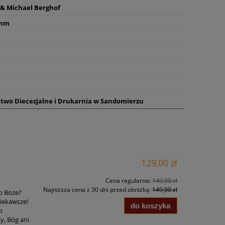
 & Michael Berghof
 mm
wo Diecezjalne i Drukarnia w Sandomierzu
129,00 zł
Cena regularna:
149,00 zł
Najniższa cena z 30 dni przed obniżką:
149,00 zł
o Boże?
ciekawsze!
do koszyka
o
ży, Bóg ani