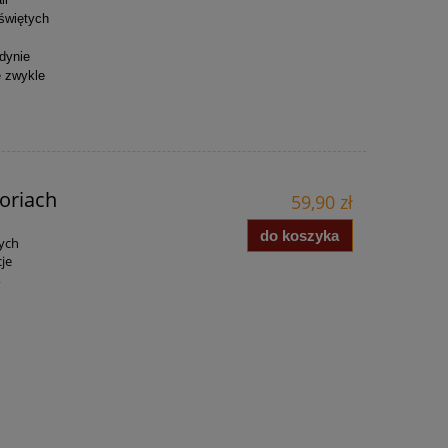
świętych
edynie
ę zwykle
toriach
59,90 zł
do koszyka
łych
je
,