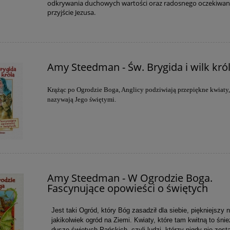
odkrywania duchowych wartości oraz radosnego oczekiwan
przyjście Jezusa.
Amy Steedman - Św. Brygida i wilk kró
Krążąc po Ogrodzie Boga, Anglicy podziwiają przepiękne kwiaty,
nazywają Jego świętymi.
Amy Steedman - W Ogrodzie Boga.
Fascynujące opowieści o świętych
Jest taki Ogród, który Bóg zasadził dla siebie, piękniejszy n
jakikolwiek ogród na Ziemi. Kwiaty, które tam kwitną to śnie
dusze świętych Pańskich, czyli ludzi, którzy nigdy nie zosta