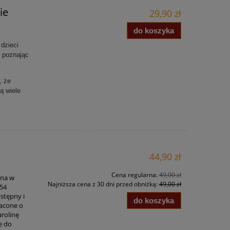
ie
29,90 zł
do koszyka
dzieci
 poznając
, że
ą wiele
44,90 zł
Cena regularna:
49,00 zł
ana w
Najniższa cena z 30 dni przed obniżką:
49,00 zł
154
stępny i
do koszyka
gacone o
arolinę
je do