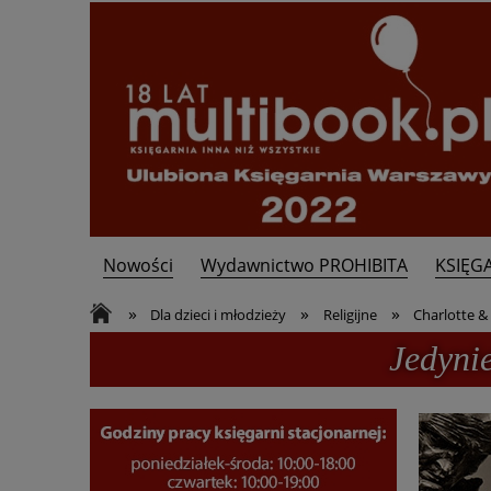
Nowości
Wydawnictwo PROHIBITA
KSIĘG
Kontakt
»
»
»
Dla dzieci i młodzieży
Religijne
Charlotte & 
Jedyni