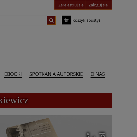
Zarejestruj się
Zaloguj się
Koszyk:
(pusty)
EBOOKI
SPOTKANIA AUTORSKIE
O NAS
kiewicz