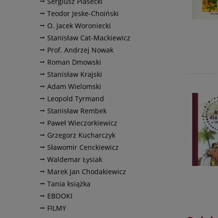
Sergiusz Piasecki
Teodor Jeske-Choiński
O. Jacek Woroniecki
Stanisław Cat-Mackiewicz
Prof. Andrzej Nowak
Roman Dmowski
Stanisław Krajski
Adam Wielomski
Leopold Tyrmand
Stanisław Rembek
Paweł Wieczorkiewicz
Grzegorz Kucharczyk
Sławomir Cenckiewicz
Waldemar Łysiak
Marek Jan Chodakiewicz
Tania książka
EBOOKI
FILMY