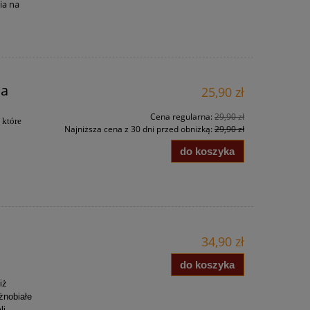
ia na
la
25,90 zł
Cena regularna:
29,90 zł
 które
Najniższa cena z 30 dni przed obniżką:
29,90 zł
do koszyka
34,90 zł
do koszyka
iż
żnobiałe
li