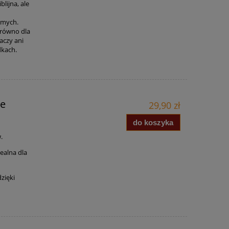
blijna, ale
omych.
arówno dla
aczy ani
dkach.
ie
29,90 zł
do koszyka
.
dealna dla
zięki