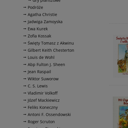
Gry planszowe
Podróże
Agatha Christie
Jadwiga Zamoyska
Ewa Kurek
Zofia Kossak
Święty Tomasz z Akwinu
Gilbert Keith Chesterton
Louis de Wohl
Abp Fulton J. Sheen
Jean Raspail
Wiktor Suworow
C. S. Lewis
Vladimir Volkoff
Józef Mackiewicz
Feliks Koneczny
Antoni F. Ossendowski
Roger Scruton