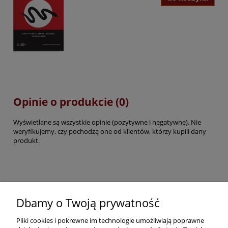
Opinie o produkcie (0)
Wyświetlane są wszystkie opinie (pozytywne i negatywne). Nie
weryfikujemy, czy pochodzą one od klientów, którzy kupili dany
produkt.
Pomoc
Dbamy o Twoją prywatność
Pliki cookies i pokrewne im technologie umożliwiają poprawne
Dostawa