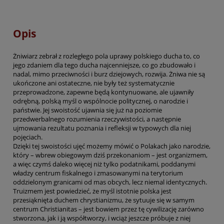
Opis
Żniwiarz zebrał z rozległego pola uprawy polskiego ducha to, co
jego zdaniem dla tego ducha najcenniejsze, co go zbudowało i
nadal, mimo przeciwności i burz dziejowych, rozwija. Żniwa nie są
ukończone ani ostateczne, nie były też systematycznie
przeprowadzone, zapewne będą kontynuowane, ale ujawniły
odrębną, polską myśl o wspólnocie politycznej, o narodzie i
państwie. Jej swoistość ujawnia się już na poziomie
przedwerbalnego rozumienia rzeczywistości, a następnie
ujmowania rezultatu poznania i refleksji w typowych dla niej
pojęciach.
Dzięki tej swoistości ujęć możemy mówić o Polakach jako narodzie,
który – wbrew obiegowym dziś przekonaniom – jest organizmem,
a więc czymś daleko więcej niż tylko podatnikami, poddanymi
władzy centrum fiskalnego i zmasowanymi na terytorium
oddzielonym granicami od mas obcych, lecz niemal identycznych.
Truizmem jest powiedzieć, że myśl istotnie polska jest
przesiąknięta duchem chrystianizmu, że sytuuje się w samym
centrum Christianitas – jest bowiem przez tę cywilizację zarówno
stworzona, jak i ją współtworzy, i wciąż jeszcze próbuje z niej