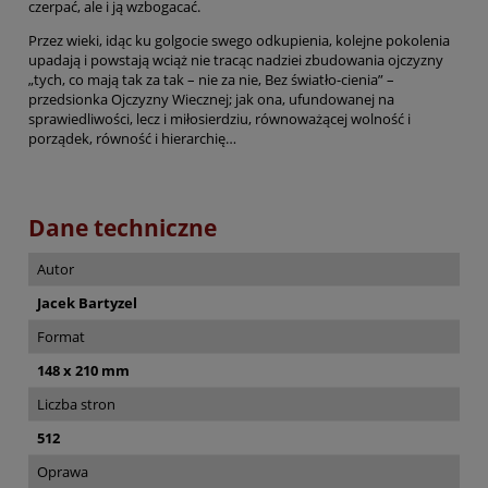
czerpać, ale i ją wzbogacać.
Przez wieki, idąc ku golgocie swego odkupienia, kolejne pokolenia
upadają i powstają wciąż nie tracąc nadziei zbudowania ojczyzny
„tych, co mają tak za tak – nie za nie, Bez światło-cienia” –
przedsionka Ojczyzny Wiecznej; jak ona, ufundowanej na
sprawiedliwości, lecz i miłosierdziu, równoważącej wolność i
porządek, równość i hierarchię…
Dane techniczne
Autor
Jacek Bartyzel
Format
148 x 210 mm
Liczba stron
512
Oprawa