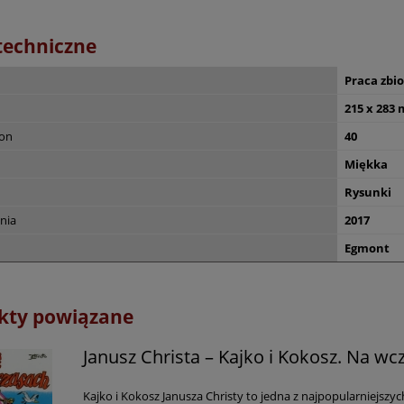
techniczne
Praca zbi
215 x 283
ron
40
Miękka
Rysunki
nia
2017
Egmont
kty powiązane
Janusz Christa – Kajko i Kokosz. Na w
Kajko i Kokosz Janusza Christy to jedna z najpopularniejszyc