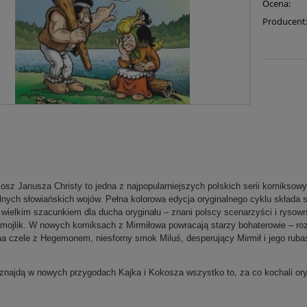
Ocena:
Producent
kosz Janusza Christy to jedna z najpopularniejszych polskich serii komiksow
nych słowiańskich wojów. Pełna kolorowa edycja oryginalnego cyklu składa si
z wielkim szacunkiem dla ducha oryginału – znani polscy scenarzyści i rysow
ojlik. W nowych komiksach z Mirmiłowa powracają starzy bohaterowie – rozb
a czele z Hegemonem, niesforny smok Miluś, desperujący Mirmił i jego rubas
znajdą w nowych przygodach Kajka i Kokosza wszystko to, za co kochali orygi