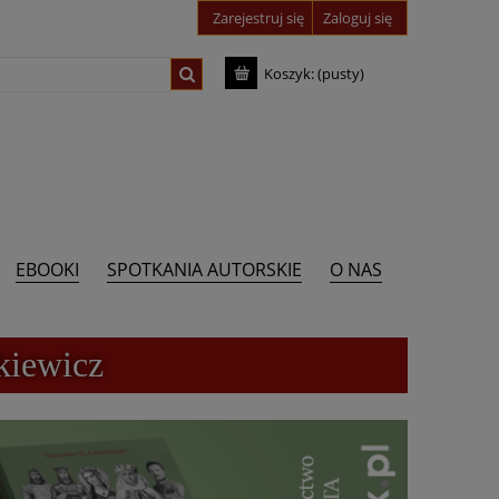
Zarejestruj się
Zaloguj się
Koszyk:
(pusty)
EBOOKI
SPOTKANIA AUTORSKIE
O NAS
kiewicz