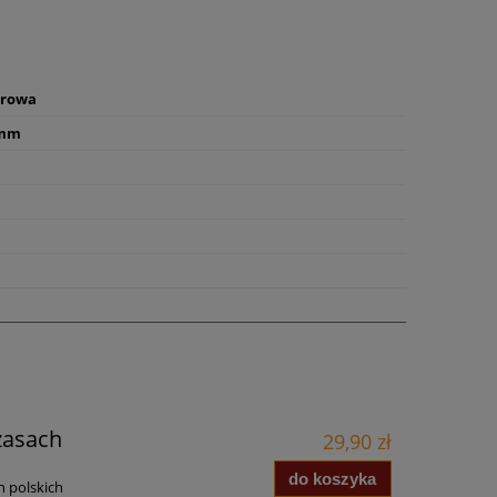
orowa
 mm
czasach
29,90 zł
do koszyka
h polskich