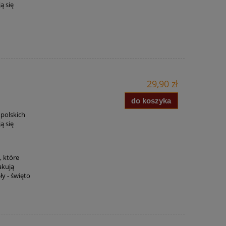
ą się
29,90 zł
do koszyka
 polskich
ą się
, które
akują
ły - święto