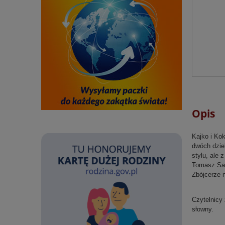
Opis
Kajko i Ko
dwóch dziel
stylu, ale 
Tomasz Sam
Zbójcerze n
Czytelnicy 
słowny.