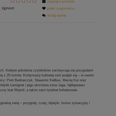
zapytaj o produkt
:
Egmont
poleć znajomemu
dodaj opinię
ych. Kolejne pokolenia czytelników zachwycają się przygodami
ę z 20 tomów. Kontynuacji kultowej serii podjęli się – w swoim
nicy: Piotr Bednarczyk, Sławomir Kiełbus, Maciej Kur oraz
ójnik Łamignat i jego ukochana żona Jaga, fajtłapowaci
zny brat Wojmił, a także sami tytułowi bohaterowie.
nalną serię – przygody, czary, bijatyki, humor sytuacyjny i