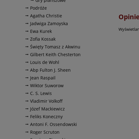
Gry planszowe
Podróże
Opinie
Agatha Christie
Jadwiga Zamoyska
Wyświetlan
Ewa Kurek
Zofia Kossak
Święty Tomasz z Akwinu
Gilbert Keith Chesterton
Louis de Wohl
Abp Fulton J. Sheen
Jean Raspail
Wiktor Suworow
C. S. Lewis
Vladimir Volkoff
Józef Mackiewicz
Feliks Koneczny
Antoni F. Ossendowski
Roger Scruton