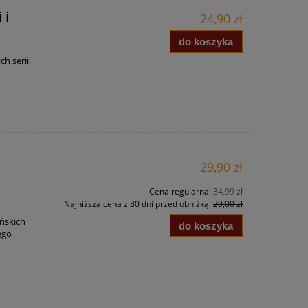
 i
24,90 zł
do koszyka
ch serii
ę
29,90 zł
Cena regularna:
34,99 zł
Najniższa cena z 30 dni przed obniżką:
29,00 zł
ńskich
do koszyka
ego