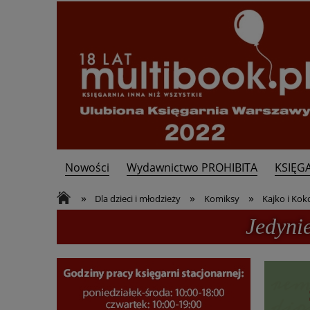
Nowości
Wydawnictwo PROHIBITA
KSIĘG
Kontakt
»
»
»
Dla dzieci i młodzieży
Komiksy
Kajko i Kok
Jedyni