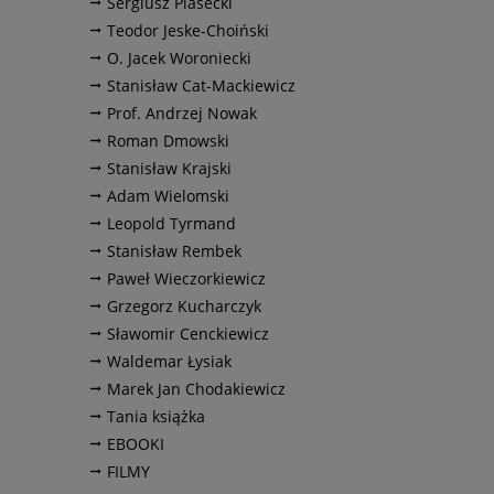
Sergiusz Piasecki
Teodor Jeske-Choiński
O. Jacek Woroniecki
Stanisław Cat-Mackiewicz
Prof. Andrzej Nowak
Roman Dmowski
Stanisław Krajski
Adam Wielomski
Leopold Tyrmand
Stanisław Rembek
Paweł Wieczorkiewicz
Grzegorz Kucharczyk
Sławomir Cenckiewicz
Waldemar Łysiak
Marek Jan Chodakiewicz
Tania książka
EBOOKI
FILMY