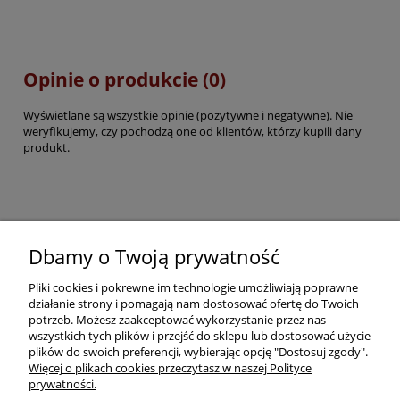
Opinie o produkcie (0)
Wyświetlane są wszystkie opinie (pozytywne i negatywne). Nie
weryfikujemy, czy pochodzą one od klientów, którzy kupili dany
produkt.
Pomoc
Dbamy o Twoją prywatność
Pliki cookies i pokrewne im technologie umożliwiają poprawne
Dostawa
działanie strony i pomagają nam dostosować ofertę do Twoich
potrzeb. Możesz zaakceptować wykorzystanie przez nas
wszystkich tych plików i przejść do sklepu lub dostosować użycie
Moje konto
plików do swoich preferencji, wybierając opcję "Dostosuj zgody".
Więcej o plikach cookies przeczytasz w naszej Polityce
prywatności.
O firmie