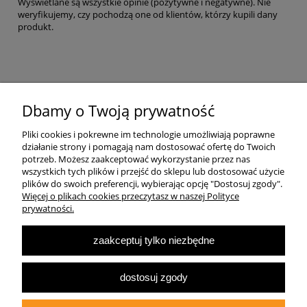
Wyświetlane są wszystkie opinie (pozytywne i negatywne). Nie
weryfikujemy, czy pochodzą one od klientów, którzy kupili dany
produkt.
Pomoc
Dbamy o Twoją prywatność
Pliki cookies i pokrewne im technologie umożliwiają poprawne
Dostawa
działanie strony i pomagają nam dostosować ofertę do Twoich
potrzeb. Możesz zaakceptować wykorzystanie przez nas
wszystkich tych plików i przejść do sklepu lub dostosować użycie
Moje konto
plików do swoich preferencji, wybierając opcję "Dostosuj zgody".
Więcej o plikach cookies przeczytasz w naszej Polityce
prywatności.
O firmie
zaakceptuj tylko niezbędne
Największa Księgarnia Internetowa Po Prawej Stronie, ulubiona księgarnia
Warszawy 2022
dostosuj zgody
© 2007-2025
Multibook.pl
- Wszelkie prawa zastrzeżone.
Księgarnia prawicowa, prawicowe książki, katolicyzm, tradycjonalizm, patriotyzm,