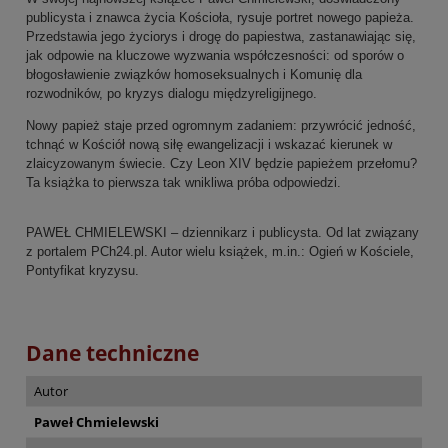
publicysta i znawca życia Kościoła, rysuje portret nowego papieża.
Przedstawia jego życiorys i drogę do papiestwa, zastanawiając się,
jak odpowie na kluczowe wyzwania współczesności: od sporów o
błogosławienie związków homoseksualnych i Komunię dla
rozwodników, po kryzys dialogu międzyreligijnego.
Nowy papież staje przed ogromnym zadaniem: przywrócić jedność,
tchnąć w Kościół nową siłę ewangelizacji i wskazać kierunek w
zlaicyzowanym świecie. Czy Leon XIV będzie papieżem przełomu?
Ta książka to pierwsza tak wnikliwa próba odpowiedzi.
PAWEŁ CHMIELEWSKI – dziennikarz i publicysta. Od lat związany
z portalem PCh24.pl. Autor wielu książek, m.in.: Ogień w Kościele,
Pontyfikat kryzysu.
Dane techniczne
Autor
Paweł Chmielewski