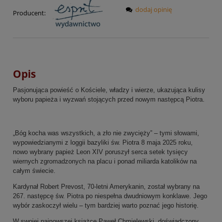
dodaj opinię
Producent:
Opis
Pasjonująca powieść o Kościele, władzy i wierze, ukazująca kulisy
wyboru papieża i wyzwań stojących przed nowym następcą Piotra.
„Bóg kocha was wszystkich, a zło nie zwycięży” – tymi słowami,
wypowiedzianymi z loggii bazyliki św. Piotra 8 maja 2025 roku,
nowo wybrany papież Leon XIV poruszył serca setek tysięcy
wiernych zgromadzonych na placu i ponad miliarda katolików na
całym świecie.
Kardynał Robert Prevost, 70-letni Amerykanin, został wybrany na
267. następcę św. Piotra po niespełna dwudniowym konklawe. Jego
wybór zaskoczył wielu – tym bardziej warto poznać jego historię.
W swojej najnowszej książce Paweł Chmielewski, doświadczony