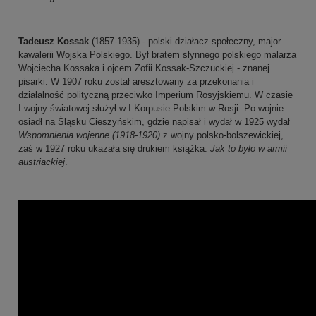
Tadeusz Kossak
(1857-1935) - polski działacz społeczny, major
kawalerii Wojska Polskiego.
Był bratem słynnego polskiego malarza
Wojciecha Kossaka i ojcem Zofii Kossak-Szczuckiej - znanej
pisarki. W 1907 roku został aresztowany za przekonania i
działalność polityczną przeciwko Imperium Rosyjskiemu. W czasie
I wojny światowej służył w I Korpusie Polskim w Rosji. Po wojnie
osiadł na Śląsku Cieszyńskim, gdzie napisał i wydał w 1925 wydał
Wspomnienia wojenne (1918-1920)
z wojny polsko-bolszewickiej,
zaś w 1927 roku ukazała się drukiem książka:
Jak to było w armii
austriackiej
.