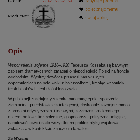
Ocena:
zapytaj o produkt
poleć znajomemu
Producent:
dodaj opinię
Opis
Wspomnienia wojenne 1918–1920
Tadeusza Kossaka są barwnym
zapisem dramatycznych zmagań o niepodległość Polski na froncie
wschodnim. Wybitny dowódca przenosi nas w swych
wspomnieniach na pole walki z bolszewikami, kreśląc wspaniały
fresk blasków i cieni ułańskiego życia.
W publikacji znajdujemy szeroką panoramę epoki: spojrzenie
ziemianina, przedstawiciela inteligencji, doskonale zaznajomionego
z prądami artystycznymi i ideowymi, a zarazem znakomitego
oficera, na kwestie społeczne, gospodarcze, polityczne, religijne,
narodowościowe i nade wszystko na problematykę wojskową,
zwłaszcza w kontekście znaczenia kawalerii.
Ze
Wstępu