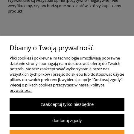
Wyświetlane są wszystkie opinie (pozytywne i negatywne). Nie
weryfikujemy, czy pochodzą one od klientów, którzy kupili dany
produkt.
Pomoc
Dbamy o Twoją prywatność
Pliki cookies i pokrewne im technologie umożliwiają poprawne
Dostawa
działanie strony i pomagają nam dostosować ofertę do Twoich
potrzeb. Możesz zaakceptować wykorzystanie przez nas
wszystkich tych plików i przejść do sklepu lub dostosować użycie
Moje konto
plików do swoich preferencji, wybierając opcję "Dostosuj zgody".
Więcej o plikach cookies przeczytasz w naszej Polityce
prywatności.
O firmie
zaakceptuj tylko niezbędne
Największa Księgarnia Internetowa Po Prawej Stronie, ulubiona księgarnia
Warszawy 2022
dostosuj zgody
© 2007-2025
Multibook.pl
- Wszelkie prawa zastrzeżone.
Księgarnia prawicowa, prawicowe książki, katolicyzm, tradycjonalizm, patriotyzm,
ekonomia wolnorynkowa, konserwatyzm, literatura dziecięca, audiobooki, ebooki,