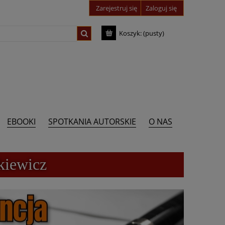
Zarejestruj się
Zaloguj się
Koszyk:
(pusty)
EBOOKI
SPOTKANIA AUTORSKIE
O NAS
kiewicz