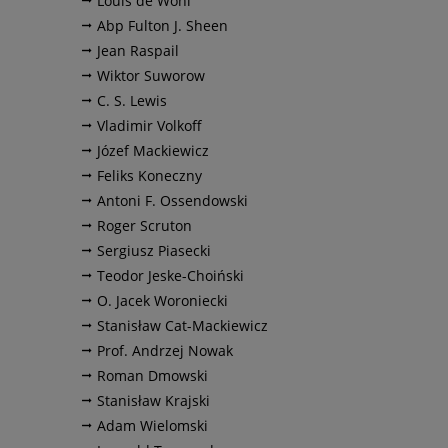
Louis de Wohl
Abp Fulton J. Sheen
Jean Raspail
Wiktor Suworow
C. S. Lewis
Vladimir Volkoff
Józef Mackiewicz
Feliks Koneczny
Antoni F. Ossendowski
Roger Scruton
Sergiusz Piasecki
Teodor Jeske-Choiński
O. Jacek Woroniecki
Stanisław Cat-Mackiewicz
Prof. Andrzej Nowak
Roman Dmowski
Stanisław Krajski
Adam Wielomski