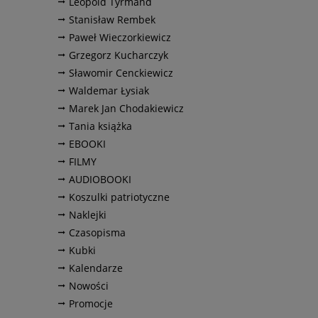
Leopold Tyrmand
Stanisław Rembek
Paweł Wieczorkiewicz
Grzegorz Kucharczyk
Sławomir Cenckiewicz
Waldemar Łysiak
Marek Jan Chodakiewicz
Tania książka
EBOOKI
FILMY
AUDIOBOOKI
Koszulki patriotyczne
Naklejki
Czasopisma
Kubki
Kalendarze
Nowości
Promocje