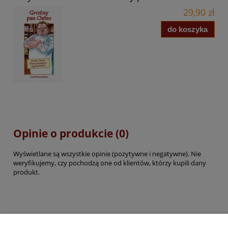
29,90 zł
do koszyka
Opinie o produkcie (0)
Wyświetlane są wszystkie opinie (pozytywne i negatywne). Nie
weryfikujemy, czy pochodzą one od klientów, którzy kupili dany
produkt.