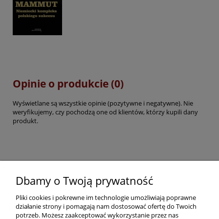
Opinie o produkcie (0)
Wyświetlane są wszystkie opinie (pozytywne i negatywne). Nie
weryfikujemy, czy pochodzą one od klientów, którzy kupili dany
produkt.
Pomoc
Dbamy o Twoją prywatność
Pliki cookies i pokrewne im technologie umożliwiają poprawne
Dostawa
działanie strony i pomagają nam dostosować ofertę do Twoich
potrzeb. Możesz zaakceptować wykorzystanie przez nas