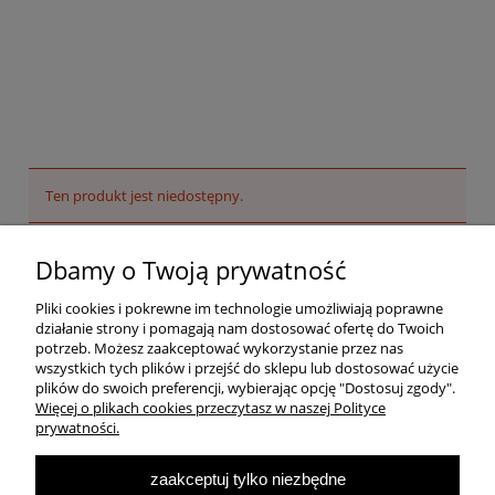
Ten produkt jest niedostępny.
Pomoc
Dbamy o Twoją prywatność
Pliki cookies i pokrewne im technologie umożliwiają poprawne
Dostawa
działanie strony i pomagają nam dostosować ofertę do Twoich
potrzeb. Możesz zaakceptować wykorzystanie przez nas
wszystkich tych plików i przejść do sklepu lub dostosować użycie
Moje konto
plików do swoich preferencji, wybierając opcję "Dostosuj zgody".
Więcej o plikach cookies przeczytasz w naszej Polityce
prywatności.
O firmie
zaakceptuj tylko niezbędne