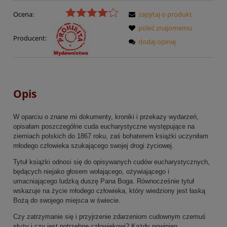
Ocena:
zapytaj o produkt
poleć znajomemu
Producent:
dodaj opinię
Opis
W oparciu o znane mi dokumenty, kroniki i przekazy wydarzeń,
opisałam poszczególne cuda eucharystyczne występujące na
ziemiach polskich do 1867 roku, zaś bohaterem książki uczyniłam
młodego człowieka szukającego swojej drogi życiowej.
Tytuł książki odnosi się do opisywanych cudów eucharystycznych,
będących niejako głosem wołającego, ożywiającego i
umacniającego ludzką duszę Pana Boga. Równocześnie tytuł
wskazuje na życie młodego człowieka, który wiedziony jest łaską
Bożą do swojego miejsca w świecie.
Czy zatrzymanie się i przyjrzenie zdarzeniom cudownym czemuś
służy i czy jest potrzebne człowiekowi? Każdy powinien