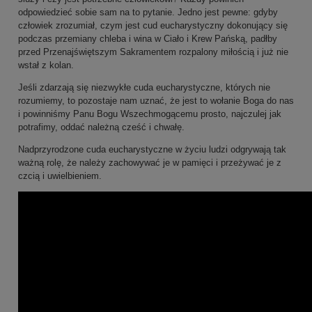
odpowiedzieć sobie sam na to pytanie. Jedno jest pewne: gdyby
człowiek zrozumiał, czym jest cud eucharystyczny dokonujący się
podczas przemiany chleba i wina w Ciało i Krew Pańską, padłby
przed Przenajświętszym Sakramentem rozpalony miłością i już nie
wstał z kolan.
Jeśli zdarzają się niezwykłe cuda eucharystyczne, których nie
rozumiemy, to pozostaje nam uznać, że jest to wołanie Boga do nas
i powinniśmy Panu Bogu Wszechmogącemu prosto, najczulej jak
potrafimy, oddać należną cześć i chwałę.
Nadprzyrodzone cuda eucharystyczne w życiu ludzi odgrywają tak
ważną rolę, że należy zachowywać je w pamięci i przeżywać je z
czcią i uwielbieniem.