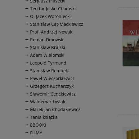
Sergiusz Piasecki
Teodor Jeske-Choiński
O. Jacek Woroniecki
Stanisław Cat-Mackiewicz
Prof. Andrzej Nowak
Roman Dmowski
Stanisław Krajski
Adam Wielomski
Leopold Tyrmand
Stanisław Rembek
Paweł Wieczorkiewicz
Grzegorz Kucharczyk
Sławomir Cenckiewicz
Waldemar Łysiak
Marek Jan Chodakiewicz
Tania książka
EBOOKI
FILMY