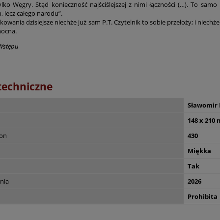
lko Węgry. Stąd konieczność najściślejszej z nimi łączności (…). To sam
, lecz całego narodu”.
owania dzisiejsze niechże już sam P.T. Czytelnik to sobie przełoży; i niec
ocna.
Wstępu
techniczne
Sławomir 
148 x 210
ron
430
Miękka
Tak
nia
2026
Prohibita