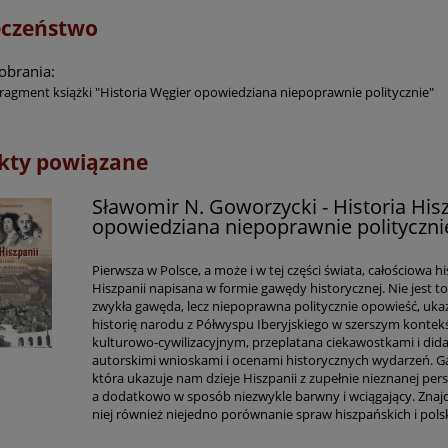
eczeństwo
pobrania:
agment książki "Historia Węgier opowiedziana niepoprawnie politycznie"
kty powiązane
Sławomir N. Goworzycki - Historia His
opowiedziana niepoprawnie polityczni
Pierwsza w Polsce, a może i w tej części świata, całościowa hi
Hiszpanii napisana w formie gawędy historycznej. Nie jest t
zwykła gawęda, lecz niepoprawna politycznie opowieść, uka
historię narodu z Półwyspu Iberyjskiego w szerszym kontek
kulturowo-cywilizacyjnym, przeplatana ciekawostkami i dida
autorskimi wnioskami i ocenami historycznych wydarzeń. 
która ukazuje nam dzieje Hiszpanii z zupełnie nieznanej pe
a dodatkowo w sposób niezwykle barwny i wciągający. Zna
niej również niejedno porównanie spraw hiszpańskich i pols