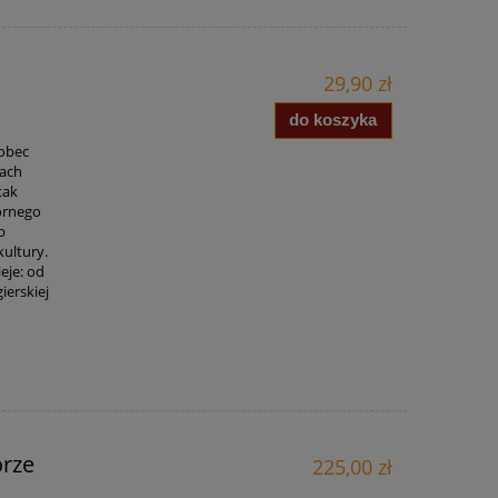
29,90 zł
do koszyka
wobec
jach
tak
órnego
b
kultury.
eje: od
ierskiej
orze
225,00 zł