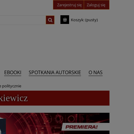
Zarejestruj się
Zaloguj się
Koszyk:
(pusty)
EBOOKI
SPOTKANIA AUTORSKIE
O NAS
 politycznie
kiewicz