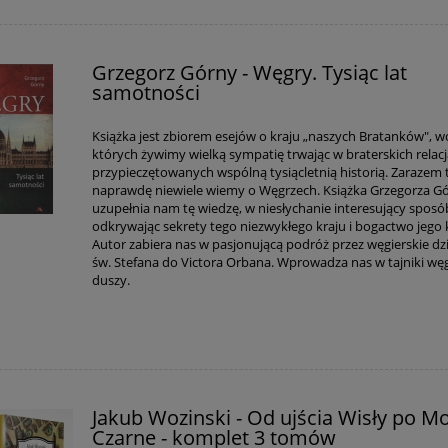
Grzegorz Górny - Węgry. Tysiąc lat
samotności
Książka jest zbiorem esejów o kraju „naszych Bratanków", 
których żywimy wielką sympatię trwając w braterskich relac
przypieczętowanych wspólną tysiącletnią historią. Zarazem 
naprawdę niewiele wiemy o Węgrzech. Książka Grzegorza G
uzupełnia nam tę wiedzę, w niesłychanie interesujący sposó
odkrywając sekrety tego niezwykłego kraju i bogactwo jego 
Autor zabiera nas w pasjonującą podróż przez węgierskie dzi
św. Stefana do Victora Orbana. Wprowadza nas w tajniki węg
duszy.
Jakub Wozinski - Od ujścia Wisły po M
Czarne - komplet 3 tomów