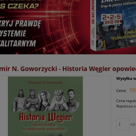
ir N. Goworzycki - Historia Węgier opowie
Wysyłka w
59
Cena:
Cena regul
Najniższa c
szt