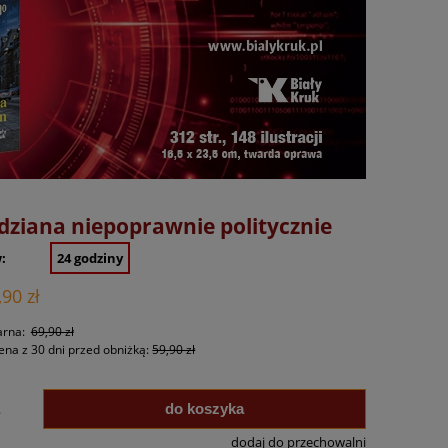
dziana niepoprawnie politycznie
:
24 godziny
,90 zł
arna:
69,90 zł
ena z 30 dni przed obniżką:
59,90 zł
do koszyka
.
dodaj do przechowalni