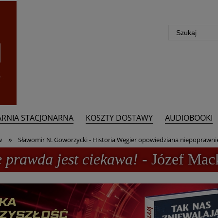
ARNIA STACJONARNA
KOSZTY DOSTAWY
AUDIOBOOKI
»
w
Sławomir N. Goworzycki - Historia Węgier opowiedziana niepoprawnie
e prawda jest ciekawa!
- Józef Mac