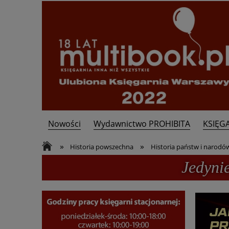
Nowości
Wydawnictwo PROHIBITA
KSIĘG
Kontakt
»
»
Historia powszechna
Historia państw i narodó
Jedyni