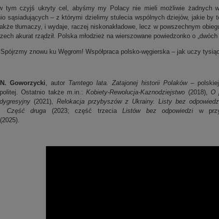
 tym czyjś ukryty cel, abyśmy my Polacy nie mieli możliwie żadnych w
io sąsiadujących – z którymi dzielimy stulecia wspólnych dziejów, jakie by 
 także tłumaczy, i wydaje, raczej niskonakładowe, lecz w powszechnym obiegu
zech akurat rządził. Polska młodzież na wierszowane powiedzonko o „dwóch br
 Spójrzmy znowu ku Węgrom! Współpraca polsko-węgierska – jak uczy tysiącle
N. Goworzycki
, autor
Tamtego lata. Zatajonej historii Polaków –
polskie
olitej. Ostatnio także m.in.:
Kobiety-Rewolucja-Kaznodziejstwo
(2018),
O p
 dygresyjny
(2021),
Relokacja przybyszów z Ukrainy. Listy bez odpowied
zi. Część druga
(2023; część trzecia
Listów bez odpowiedzi
w prz
(2025).