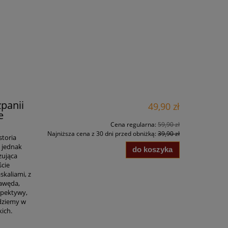
zpanii
49,90 zł
e
Cena regularna:
59,90 zł
Najniższa cena z 30 dni przed obniżką:
39,90 zł
storia
o jednak
do koszyka
zująca
ście
skaliami, z
Gawęda,
rspektywy,
jdziemy w
kich.