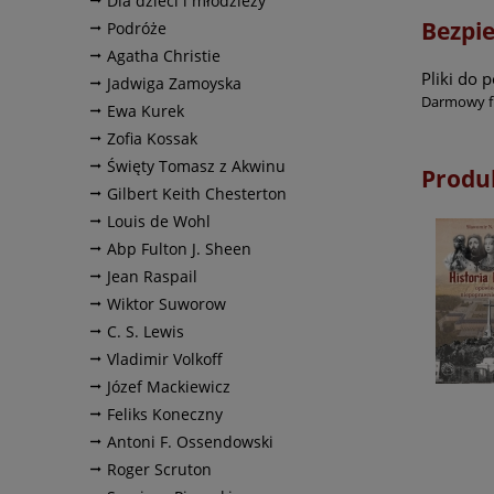
Dla dzieci i młodzieży
Bezpi
Podróże
Agatha Christie
Pliki do 
Jadwiga Zamoyska
Darmowy fr
Ewa Kurek
Zofia Kossak
Święty Tomasz z Akwinu
Produ
Gilbert Keith Chesterton
Louis de Wohl
Abp Fulton J. Sheen
Jean Raspail
Wiktor Suworow
C. S. Lewis
Vladimir Volkoff
Józef Mackiewicz
Feliks Koneczny
Antoni F. Ossendowski
Roger Scruton