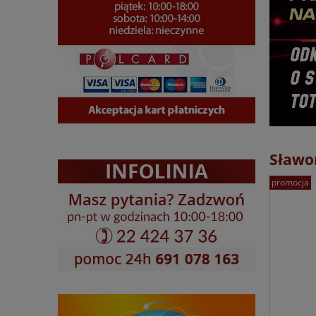
Sławom
promocja