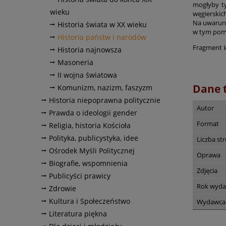
mogłyby ty
wieku
węgierskich
Na uwarunk
Historia świata w XX wieku
w tym pom
Historia państw i narodów
Fragment
Historia najnowsza
Masoneria
II wojna światowa
Dane 
Komunizm, nazizm, faszyzm
Historia niepoprawna politycznie
Autor
Prawda o ideologii gender
Format
Religia, historia Kościoła
Polityka, publicystyka, idee
Liczba st
Ośrodek Myśli Politycznej
Oprawa
Biografie, wspomnienia
Zdjęcia
Publicyści prawicy
Rok wyda
Zdrowie
Kultura i Społeczeństwo
Wydawca
Literatura piękna