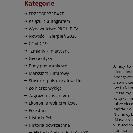
Kategorie
PRZEDSPRZEDAŻE
Książki z autografem
Wydawnictwo PROHIBITA
Nowości - Sierpień 2026
COVID-19
"Zmiany klimatyczne"
Geopolityka
Bony podarunkowe
A niby to 
pięćsetlec
Marksizm kulturowy
Andegawena
Stosunki polsko-żydowskie
„Trójmorze
czy to Niem
Żołnierze wyklęci
Co też my w
Zagrożenie islamem
Książka nin
Ekonomia wolnorynkowa
także nieco
będzie. Co 
Poradniki
Niemniej, 
Historia Polski
„Nasza sytu
Historia powszechna
w nieodpor
odebrania 
Historia świata do końca XIX