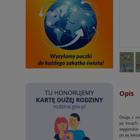
Opis
Druga z se
po losach 
węgierskie 
po jej lekt