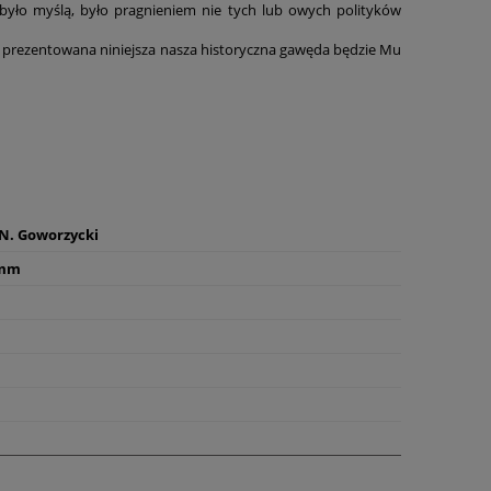
o było myślą, było pragnieniem nie tych lub owych polityków
hże prezentowana niniejsza nasza historyczna gawęda będzie Mu
N. Goworzycki
 mm