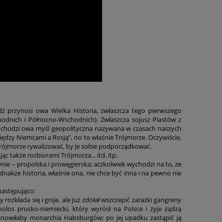
ź przynosi owa Wielka Historia, zwłaszcza tego pierwszego
hodnich i Północno-Wschodnich). Zwłaszcza sojusz Piastów z
ochodzi owa myśl geopolityczna nazywana w czasach naszych
ędzy Niemcami a Rosją”, no to właśnie Trójmorze. Oczywiście,
o Trójmorze rywalizować, by je sobie podporządkować.
ąc także rozbiorami Trójmorza... itd. itp.
eciwnie – propolska i prowęgierska; aczkolwiek wychodzi na to, że
Jednakże historia, właśnie ona, nie chce być inna i na pewno nie
następująco:
y rozkłada się i gnije, ale już zdołał wszczepić zarazki gangreny
los prusko-niemiecki, który wyrósł na Polsce i żyje żądzą
stanowiłaby monarchia Habsburgów; po jej upadku zastąpić ją