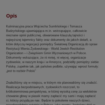
Opis
Kulminacyjna praca Wojciecha Sumlińskiego i Tomasza
Budzyńskiego ujawniajająca m.in. wstrząsające, całkowicie
nieznane opinii publicznej, obwarowane klauzulą tajności i
najwyższej tajemnicy fakty oraz dokumenty do jakich dotarli, a
które dotyczą negocjacji pomiędzy Światową Organizacją do spraw
Restytucji Mienia Żydowskiego - World Jewish Restitution
Organization – i Związkiem Gmin Wyznaniowych w Polsce.
Dokumenty wskazujące, że ni mniej, ni więcej, organizacje
żydowskie, w naszym kraju i w Ameryce, podzieliły pomiędzy siebie
Polskę, zupełnie tak, jak państwo podbite, używając wprost formuły:
„jest to rozbiór Polski”
Znaleźliśmy się w miejscu, w którym nie planowaliśmy się znaleźć.
Realizacja bezpodstawnych, żydowskich roszczeń, to
krótkoterminowa perspektywa, w której wysoką cenę za wieloletnie
chowanie głowy w piasek mamy zapłacić my sami i mają zapłacić
ci, którzy przyjdą po nas. Będzie to pokolenie naszych dzieci,
prawdopodobnie ostatnie w Polsce, jaką znamy. Jesteśmy dziś w