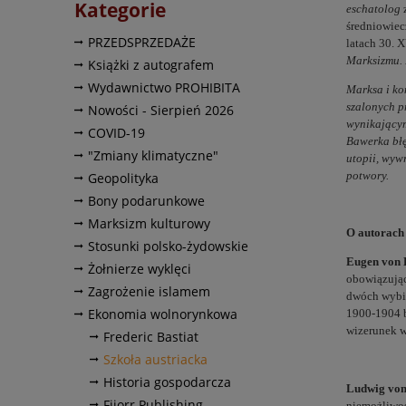
Kategorie
eschatolog
średniowiec
PRZEDSPRZEDAŻE
latach 30. 
Marksizmu. 
Książki z autografem
Wydawnictwo PROHIBITA
Marksa i ko
szalonych p
Nowości - Sierpień 2026
wynikającym
COVID-19
Bawerka błę
"Zmiany klimatyczne"
utopii, wywr
potwory.
Geopolityka
Bony podarunkowe
Marksizm kulturowy
O autorach
Stosunki polsko-żydowskie
Eugen von
Żołnierze wyklęci
obowiązując
Zagrożenie islamem
dwóch wybit
Ekonomia wolnorynkowa
1900-1904 b
wizerunek w
Frederic Bastiat
Szkoła austriacka
Historia gospodarcza
Ludwig von
Fijorr Publishing
niemożliwoś