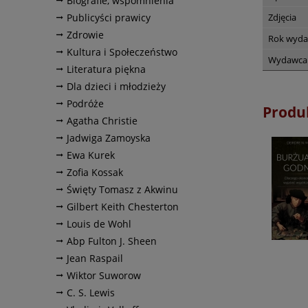
Biografie, wspomnienia
Publicyści prawicy
Zdjęcia
Zdrowie
Rok wyda
Kultura i Społeczeństwo
Wydawca
Literatura piękna
Dla dzieci i młodzieży
Podróże
Produ
Agatha Christie
Jadwiga Zamoyska
Ewa Kurek
Zofia Kossak
Święty Tomasz z Akwinu
Gilbert Keith Chesterton
Louis de Wohl
Abp Fulton J. Sheen
Jean Raspail
Wiktor Suworow
C. S. Lewis