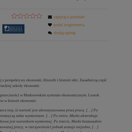
zapytaj o produkt
:
poleć znajomemu
dodaj opinię
 z perspektywy ekonomii, filozofii i historii idei. Zasadniczą część
riackiej szkoły ekonomii.
sprzeczności w Marksowskim systemie ekonomicznym. Leszek
ów w historii ekonomii:
z tezy, iż wartość jest ukonstytuowana przez pracę. […] Po
 ziemia) są także wymieniane. […] Po wtóre, Marks abstrahuje
ytkowa jest warunkiem wymiennej. Po trzecie, Marks bezzasadnie
izowanej pracy; w rzeczywistości jednak zostaje niejedno, […]