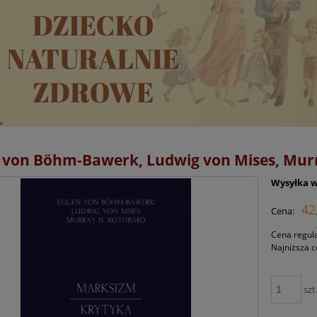
 von Böhm-Bawerk, Ludwig von Mises, Murr
Wysyłka w
42
Cena:
Cena regul
Najniższa 
szt