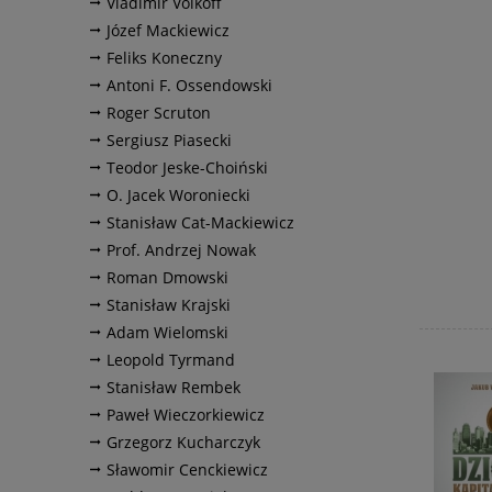
Vladimir Volkoff
Józef Mackiewicz
Feliks Koneczny
Antoni F. Ossendowski
Roger Scruton
Sergiusz Piasecki
Teodor Jeske-Choiński
O. Jacek Woroniecki
Stanisław Cat-Mackiewicz
Prof. Andrzej Nowak
Roman Dmowski
Stanisław Krajski
Adam Wielomski
Leopold Tyrmand
Stanisław Rembek
Paweł Wieczorkiewicz
Grzegorz Kucharczyk
Sławomir Cenckiewicz