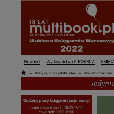
Nowości
Wydawnictwo PROHIBITA
KSIĘG
Kontakt
»
»
Polityka, publicystyka, idee
Myśl wolnościowa
Jedyni