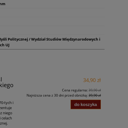
 mm
yśli Politycznej / Wydział Studiów Międzynarodowych i
ch UJ
l
34,90 zł
kiego
Cena regularna:
39,90 zł
Najniższa cena z 30 dni przed obniżką:
39,90 zł
0-tych i
do koszyka
ezentuje
z niego
i celach
cznej.