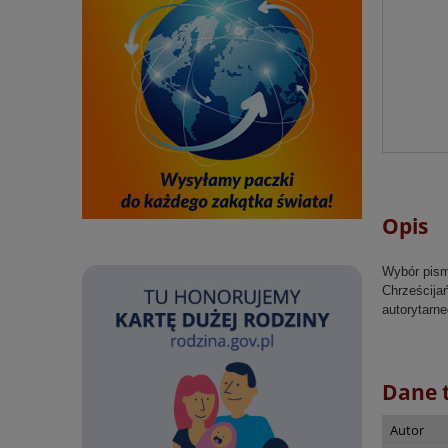
Opis
Wybór pism
Chrześcijań
autorytarn
Dane 
Autor