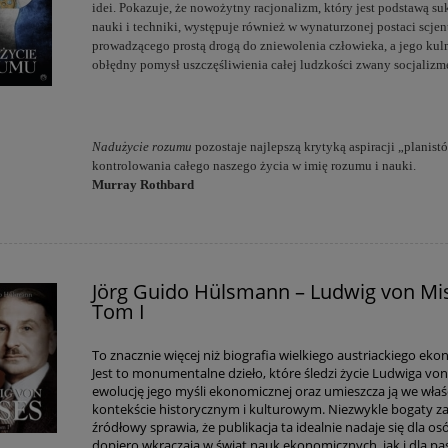
idei. Pokazuje, że nowożytny racjonalizm, który jest podstawą s
nauki i techniki, występuje również w wynaturzonej postaci scje
prowadzącego prostą drogą do zniewolenia człowieka, a jego kulm
obłędny pomysł uszczęśliwienia całej ludzkości zwany socjaliz
Nadużycie rozumu
pozostaje najlepszą krytyką aspiracji „planist
kontrolowania całego naszego życia w imię rozumu i nauki.
Murray Rothbard
Jörg Guido Hülsmann – Ludwig von Mi
Tom I
To znacznie więcej niż biografia wielkiego austriackiego eko
Jest to monumentalne dzieło, które śledzi życie Ludwiga von
ewolucję jego myśli ekonomicznej oraz umieszcza ją we wła
kontekście historycznym i kulturowym. Niezwykle bogaty z
źródłowy sprawia, że publikacja ta idealnie nadaje się dla os
dopiero wkraczają w świat nauk ekonomicznych, jak i dla p