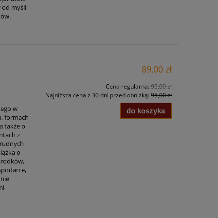
w od myśli
tów.
89,00 zł
e
Cena regularna:
95,00 zł
Najniższa cena z 30 dni przed obniżką:
95,00 zł
znego w
do koszyka
h, formach
a także o
entach z
 trudnych
iążka o
ośrodków,
ospodarce,
 nie
mi