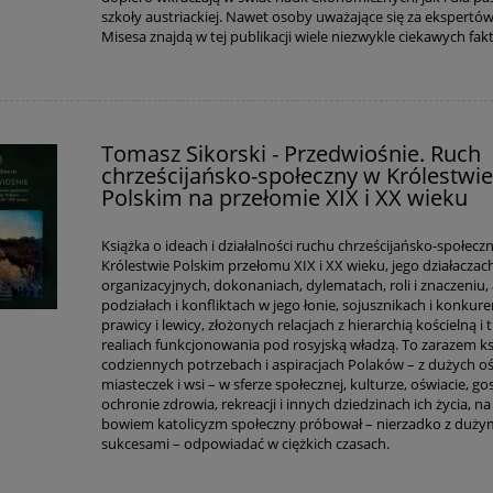
szkoły austriackiej. Nawet osoby uważające się za ekspertó
Misesa znajdą w tej publikacji wiele niezwykle ciekawych fak
Tomasz Sikorski - Przedwiośnie. Ruch
chrześcijańsko-społeczny w Królestwi
Polskim na przełomie XIX i XX wieku
Książka o ideach i działalności ruchu chrześcijańsko-społec
Królestwie Polskim przełomu XIX i XX wieku, jego działaczac
organizacyjnych, dokonaniach, dylematach, roli i znaczeniu, 
podziałach i konfliktach w jego łonie, sojusznikach i konkur
prawicy i lewicy, złożonych relacjach z hierarchią kościelną i
realiach funkcjonowania pod rosyjską władzą. To zarazem ks
codziennych potrzebach i aspiracjach Polaków – z dużych 
miasteczek i wsi – w sferze społecznej, kulturze, oświacie, g
ochronie zdrowia, rekreacji i innych dziedzinach ich życia, na
bowiem katolicyzm społeczny próbował – nierzadko z duży
sukcesami – odpowiadać w ciężkich czasach.