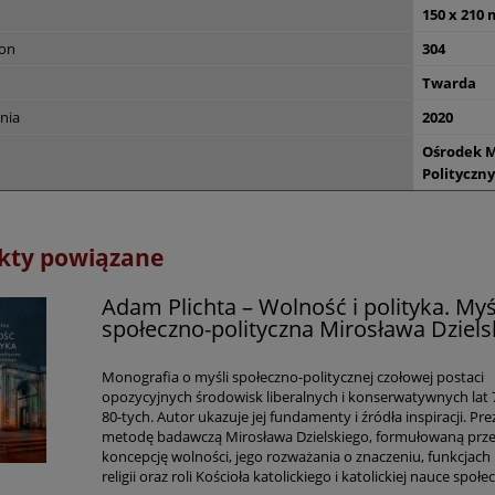
150 x 210
ron
304
Twarda
nia
2020
Ośrodek M
Polityczny
kty powiązane
Adam Plichta – Wolność i polityka. Myś
społeczno-polityczna Mirosława Dziels
Monografia o myśli społeczno-politycznej czołowej postaci
opozycyjnych środowisk liberalnych i konserwatywnych lat 7
80-tych. Autor ukazuje jej fundamenty i źródła inspiracji. Pr
metodę badawczą Mirosława Dzielskiego, formułowaną prze
koncepcję wolności, jego rozważania o znaczeniu, funkcjach 
religii oraz roli Kościoła katolickiego i katolickiej nauce społe