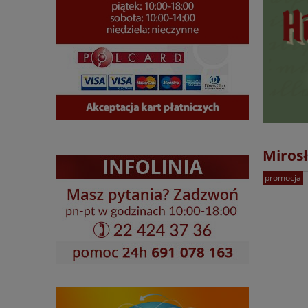
Miros
promocja