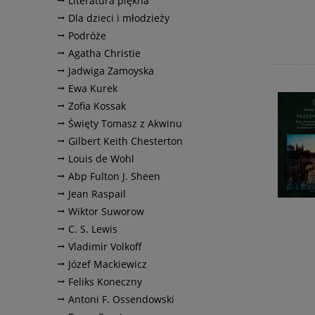
Literatura piękna
Dla dzieci i młodzieży
Podróże
Agatha Christie
Jadwiga Zamoyska
Ewa Kurek
Zofia Kossak
Święty Tomasz z Akwinu
Gilbert Keith Chesterton
Louis de Wohl
Abp Fulton J. Sheen
Jean Raspail
Wiktor Suworow
C. S. Lewis
Vladimir Volkoff
Józef Mackiewicz
Feliks Koneczny
Antoni F. Ossendowski