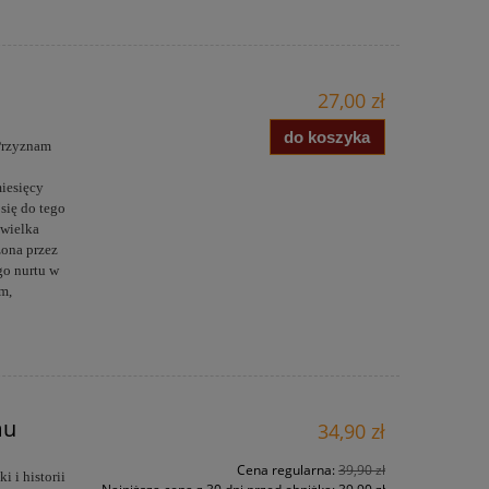
27,00 zł
do koszyka
 Przyznam
j
miesięcy
się do tego
 wielka
ażona przez
go nurtu w
m,
mu
34,90 zł
Cena regularna:
39,90 zł
i i historii