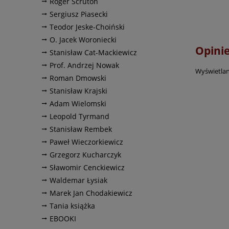
Roger Scruton
Sergiusz Piasecki
Teodor Jeske-Choiński
O. Jacek Woroniecki
Opinie
Stanisław Cat-Mackiewicz
Prof. Andrzej Nowak
Wyświetlan
Roman Dmowski
Stanisław Krajski
Adam Wielomski
Leopold Tyrmand
Stanisław Rembek
Paweł Wieczorkiewicz
Grzegorz Kucharczyk
Sławomir Cenckiewicz
Waldemar Łysiak
Marek Jan Chodakiewicz
Tania książka
EBOOKI