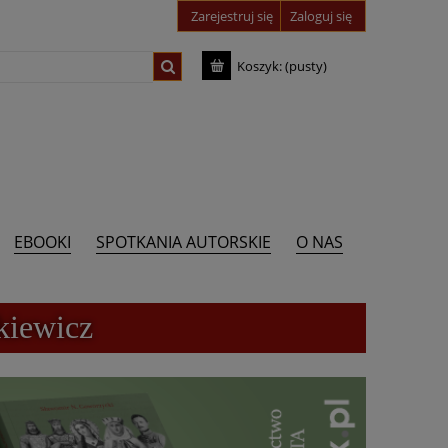
Zarejestruj się
Zaloguj się
Koszyk:
(pusty)
EBOOKI
SPOTKANIA AUTORSKIE
O NAS
kiewicz