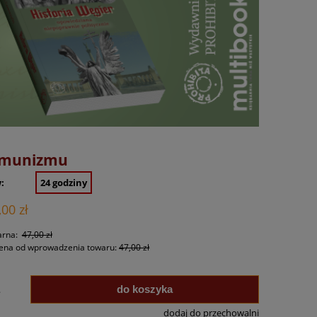
komunizmu
:
24 godziny
,00 zł
arna:
47,00 zł
cena od wprowadzenia towaru:
47,00 zł
do koszyka
.
dodaj do przechowalni