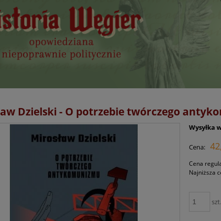
ław Dzielski - O potrzebie twórczego anty
Wysyłka w
42
Cena:
Cena regul
Najniższa 
szt