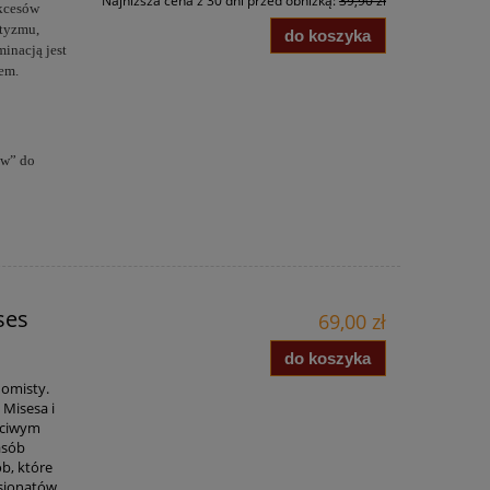
Najniższa cena z 30 dni przed obniżką:
39,90 zł
ukcesów
ntyzmu,
do koszyka
inacją jest
mem.
ów” do
ses
69,00 zł
do koszyka
nomisty.
 Misesa i
ściwym
asób
ób, które
asjonatów