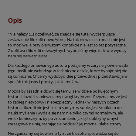
Opis
"Nie należy (...) oczekiwać, że znajdzie się tutaj wyczerpujące
zestawienie filozofii nowożytnej. Na tak niewielu stronach nie jest
to możliwe, a przy pierwszym kontakcie nie jest to też pożyteczne.
Z obfitości filozofii nowożytnych wybraliśmy więc te, które wydały
nam się najważniejsze.
Dla każdego omawianego autora podajemy w zarysie główne wątki
jego myśli, nie wchodząc w techniczne detale, które bynajmniej nie
są konieczne. Chcemy wydobyć idee przewodnie i przedstawić je w
sposób tak jasny i prosty, jak to możliwe.
Można by zasadnie dziwić się temu, że w dziele poświęconym
historii filozofii zamieszczamy uwagi krytyczne. Przyznajmy, że jest
to zabieg nietypowy i niebezpieczny. Jednak w naszych oczach
historia filozofii nie jest celem samym w sobie. Jest środkiem do
nauki myślenia i wydaje się nam nie tylko czymś normalnym, ale
wręcz koniecznym, by po zrozumieniu jakiejś doktryny umysł
zareagował na nią, starając się oddzielić jej mocne i słabe strony.
Nie zgadzamy się bowiem z tym, że filozofia sprowadza się do