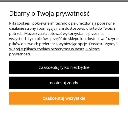
Pomoc
Dbamy o Twoją prywatność
Pliki cookies i pokrewne im technologie umożliwiają poprawne
Dostawa
działanie strony i pomagają nam dostosować ofertę do Twoich
potrzeb. Możesz zaakceptować wykorzystanie przez nas
wszystkich tych plików i przejść do sklepu lub dostosować użycie
Moje konto
plików do swoich preferencji, wybierając opcję "Dostosuj zgody".
Więcej o plikach cookies przeczytasz w naszej Polityce
prywatności.
O firmie
zaakceptuj tylko niezbędne
Największa Księgarnia Internetowa Po Prawej Stronie, ulubiona księgarnia
Warszawy 2022
dostosuj zgody
© 2007-2025
Multibook.pl
- Wszelkie prawa zastrzeżone.
Księgarnia prawicowa, prawicowe książki, katolicyzm, tradycjonalizm, patriotyzm,
ekonomia wolnorynkowa, konserwatyzm, literatura dziecięca, audiobooki, ebooki,
zaakceptuj wszystkie
koszulki patriotyczne.
Opracowanie szablonu sklepu:
fdgstudio.net
pokaż pełną wersję strony
Sklep internetowy Shoper.pl