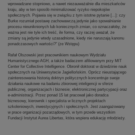
wprowadzane stopniowo, a nawet niezauważalnie dla mieszkańców
kraju, aby w ten sposób minimalizować ryzyko niepokojów
społecznych. Pojawia się w związku z tym istotne pytanie [...]: czy
Burke rozumiał postawę zachowawczą jedynie jako spowalnianie
procesu nieuniknionych lub koniecznych zmian, co oznaczałoby, że
ważna jest nie tyle ich treść, ile forma, czy raczej uważał, że
zmiany są jedynie wtedy uzasadnione, kiedy nie naruszają kanonu
ponadczasowych wartości?” (ze Wstępu)
Rafał Olszowski jest pracownikiem naukowym Wydziału
Humanistycznego AGH, a także badaczem afiliowanym przy MIT
Center for Collective Intelligence. Obronił doktorat w dziedzinie nauk
społecznych na Uniwersytecie Jagiellońskim. Oprócz nieustającego
zainteresowania historią doktryn politycznych koncentruje swoje
działania naukowe na badaniu zbiorowej inteligencji w sferze
publicznej, organizacjach i biznesie; elektronicznej partycypacji oraz
e-administracji. Przez ponad 15 lat pracował jako doradca
biznesowy, kierownik i specjalista w licznych projektach
szkoleniowych, inwestycyjnych i społecznych. Jest zaangażowany
w prace organizacji pozarządowych, w tym przede wszystkim
Fundacji Instytut Aurea Libertas, która wspiera edukację młodzieży.