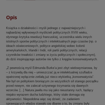
Opis
Książka o działalności i myśli jednego z najważniejszych i
najbardziej wpływowych myślicieli politycznych XVIII wieku,
słynnego krytyka rewolucji francuskiej, uczestnika wielu innych
istotnych sporów politycznych i intelektualnych jego czasów (np. o
ideach oświeceniowych, polityce angielskiej wobec kolonii
amerykańskich, Irlandii i Indii, roli partii politycznych, relacji
czynników trwałości i zmiany w życiu politycznych i społecznym),
do dziś inspirującego autorów nie tylko z kręgów konserwatywnych.
„Z pewnością myśl Edmunda Burke’a jest zbyt wielowymiarowa, by
– z krzywdą dla niej – umieszczać ją w intelektualnej szufladce
opatrzonej wyłącznie zetlałą już nieco etykietką „konserwatysta”.
Nie był on politykiem broniącym ze wszystkich sił starego porządku
przed nowym, nie zalecał sztywnego trzymania się dawnych
wzorców. [...] Natura jawiła mu się jako nieustanny ruch, będący
niejako wyrazem ducha ludzkiego, który stale domaga się
aktywności. Niepodobna więc się dziwić, że zadaniem
sprawujących władzę stawało się dbanie o to, by zmiany były