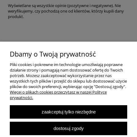
Wyświetlane są wszystkie opinie (pozytywne i negatywne). Nie
weryfikujemy, czy pochodzą one od klientów, którzy kupili dany
produkt.
Pomoc
Dbamy o Twoją prywatność
Pliki cookies i pokrewne im technologie umożliwiają poprawne
Dostawa
działanie strony i pomagają nam dostosować ofertę do Twoich
potrzeb. Możesz zaakceptować wykorzystanie przez nas
wszystkich tych plików i przejść do sklepu lub dostosować użycie
Moje konto
plików do swoich preferencji, wybierając opcję "Dostosuj zgody".
Więcej o plikach cookies przeczytasz w naszej Polityce
prywatności.
O firmie
zaakceptuj tylko niezbędne
Największa Księgarnia Internetowa Po Prawej Stronie, ulubiona księgarnia
Warszawy 2022
dostosuj zgody
© 2007-2025
Multibook.pl
- Wszelkie prawa zastrzeżone.
Księgarnia prawicowa, prawicowe książki, katolicyzm, tradycjonalizm, patriotyzm,