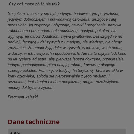
Czy coś może pójść nie tak?
Socjalizm, mieniący się być jedynym budowniczym przyszłości,
jedynym dobrodziejem i prawodawcą człowieka, druzgoce całą
przeszłość, jej zwyczaje i obyczaje, nawyki i urządzenia, nazywa
zabobonem i przesądem całą spuściznę zgasłych pokoleń, nie
wyjmując jej darów dodatnich, zrywa gwałtownie, bezwzględnie nić
tradycji, łączącą ludzi żywych z umarłymi, nie wiedząc, nie chcąc
zrozumieć, że umarli żyją dalej w żywych, w ich krwi, w ich sercu,
w duszy, w ich nawykach i upodobaniach. Nie na to dążyła ludzkość
od lat tysięcy ad astra, aby pierwsza lepsza doktryna, przekreślała
jednym pociągnięciem pióra całą jej robotę, krwawicę długiego
szeregu pokoleń. Pominięcie tradycji historycznej, która wsiąkła w
krew człowieka, splotła się nierozerwalnie z jego myślami i
uczuciami, jest drugim błędem socjalizmu, drugim rozdźwiękiem
między doktryną a życiem.
Fragment książki
Dane techniczne
Autor