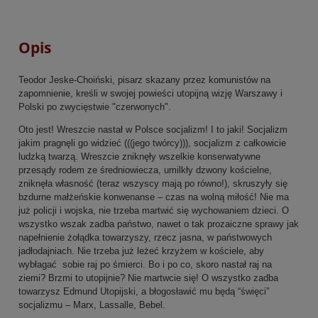
Opis
Teodor Jeske-Choiński, pisarz skazany przez komunistów na
zapomnienie, kreśli w swojej powieści utopijną wizję Warszawy i
Polski po zwycięstwie "czerwonych".
Oto jest! Wreszcie nastał w Polsce socjalizm! I to jaki! Socjalizm
jakim pragnęli go widzieć (((jego twórcy))), socjalizm z całkowicie
ludzką twarzą. Wreszcie zniknęły wszelkie konserwatywne
przesądy rodem ze średniowiecza, umilkły dzwony kościelne,
zniknęła własność (teraz wszyscy mają po równo!), skruszyły się
bzdurne małżeńskie konwenanse – czas na wolną miłość! Nie ma
już policji i wojska, nie trzeba martwić się wychowaniem dzieci. O
wszystko wszak zadba państwo, nawet o tak prozaiczne sprawy jak
napełnienie żołądka towarzyszy, rzecz jasna, w państwowych
jadłodajniach. Nie trzeba już leżeć krzyżem w kościele, aby
wybłagać sobie raj po śmierci. Bo i po co, skoro nastał raj na
ziemi? Brzmi to utopijnie? Nie martwcie się! O wszystko zadba
towarzysz Edmund Utopijski, a błogosławić mu będą “święci”
socjalizmu – Marx, Lassalle, Bebel.