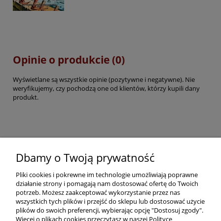
Opinie o produkcie (0)
Wyświetlane są wszystkie opinie (pozytywne i negatywne). Nie
weryfikujemy, czy pochodzą one od klientów, którzy kupili dany
produkt.
Pomoc
Dbamy o Twoją prywatność
Pliki cookies i pokrewne im technologie umożliwiają poprawne
Dostawa
działanie strony i pomagają nam dostosować ofertę do Twoich
potrzeb. Możesz zaakceptować wykorzystanie przez nas
wszystkich tych plików i przejść do sklepu lub dostosować użycie
Moje konto
plików do swoich preferencji, wybierając opcję "Dostosuj zgody".
Więcej o plikach cookies przeczytasz w naszej Polityce