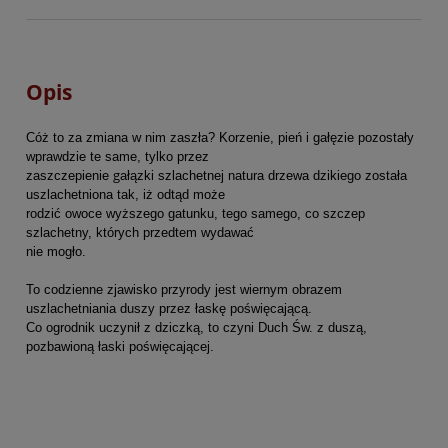
Opis
Cóż to za zmiana w nim zaszła? Korzenie, pień i gałęzie pozostały
wprawdzie te same, tylko przez
g
zaszczepienie
ałązki szlachetnej natura drzewa dzikiego została
uszlachetniona tak,
iż odtąd może
rodzić owoce wyższego gatunku, tego samego, co szczep
szlachetny, których przedtem wydawać
nie mogło.
To codzienne zjawisko przyrody jest wiernym obrazem
uszlachetniania duszy przez łaskę poświęcającą.
Co ogrodnik uczynił z dziczką, to czyni Duch Św. z duszą,
pozbawioną łaski poświęcającej.