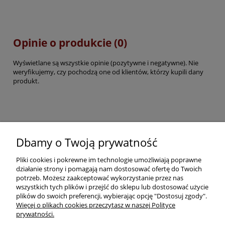
Opinie o produkcie (0)
Wyświetlane są wszystkie opinie (pozytywne i negatywne). Nie
weryfikujemy, czy pochodzą one od klientów, którzy kupili dany
produkt.
Pomoc
Dbamy o Twoją prywatność
Pliki cookies i pokrewne im technologie umożliwiają poprawne
Dostawa
działanie strony i pomagają nam dostosować ofertę do Twoich
potrzeb. Możesz zaakceptować wykorzystanie przez nas
wszystkich tych plików i przejść do sklepu lub dostosować użycie
Moje konto
plików do swoich preferencji, wybierając opcję "Dostosuj zgody".
Więcej o plikach cookies przeczytasz w naszej Polityce
prywatności.
O firmie