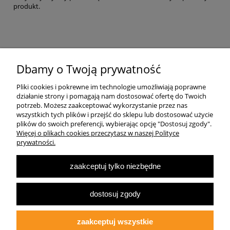
produkt.
Pomoc
Dbamy o Twoją prywatność
Pliki cookies i pokrewne im technologie umożliwiają poprawne
Dostawa
działanie strony i pomagają nam dostosować ofertę do Twoich
potrzeb. Możesz zaakceptować wykorzystanie przez nas
wszystkich tych plików i przejść do sklepu lub dostosować użycie
Moje konto
plików do swoich preferencji, wybierając opcję "Dostosuj zgody".
Więcej o plikach cookies przeczytasz w naszej Polityce
prywatności.
O firmie
zaakceptuj tylko niezbędne
Największa Księgarnia Internetowa Po Prawej Stronie, ulubiona księgarnia
Warszawy 2022
dostosuj zgody
© 2007-2025
Multibook.pl
- Wszelkie prawa zastrzeżone.
Księgarnia prawicowa, prawicowe książki, katolicyzm, tradycjonalizm, patriotyzm,
ekonomia wolnorynkowa, konserwatyzm, literatura dziecięca, audiobooki, ebooki,
zaakceptuj wszystkie
koszulki patriotyczne.