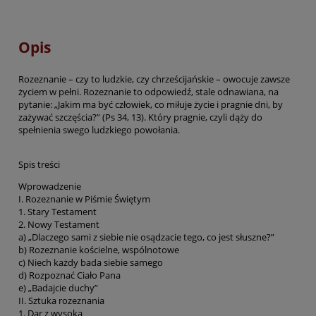
Opis
Rozeznanie – czy to ludzkie, czy chrześcijańskie – owocuje zawsze
życiem w pełni. Rozeznanie to odpowiedź, stale odnawiana, na
pytanie: „Jakim ma być człowiek, co miłuje życie i pragnie dni, by
zażywać szczęścia?” (Ps 34, 13). Który pragnie, czyli dąży do
spełnienia swego ludzkiego powołania.
Spis treści
Wprowadzenie
I. Rozeznanie w Piśmie Świętym
1. Stary Testament
2. Nowy Testament
a) „Dlaczego sami z siebie nie osądzacie tego, co jest słuszne?”
b) Rozeznanie kościelne, wspólnotowe
c) Niech każdy bada siebie samego
d) Rozpoznać Ciało Pana
e) „Badajcie duchy”
II. Sztuka rozeznania
1. Dar z wysoka