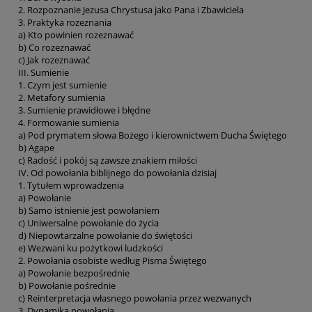
2. Rozpoznanie Jezusa Chrystusa jako Pana i Zbawiciela
3. Praktyka rozeznania
a) Kto powinien rozeznawać
b) Co rozeznawać
c) Jak rozeznawać
III. Sumienie
1. Czym jest sumienie
2. Metafory sumienia
3. Sumienie prawidłowe i błędne
4. Formowanie sumienia
a) Pod prymatem słowa Bożego i kierownictwem Ducha Świętego
b) Agape
c) Radość i pokój są zawsze znakiem miłości
IV. Od powołania biblijnego do powołania dzisiaj
1. Tytułem wprowadzenia
a) Powołanie
b) Samo istnienie jest powołaniem
c) Uniwersalne powołanie do życia
d) Niepowtarzalne powołanie do świętości
e) Wezwani ku pożytkowi ludzkości
2. Powołania osobiste według Pisma Świętego
a) Powołanie bezpośrednie
b) Powołanie pośrednie
c) Reinterpretacja własnego powołania przez wezwanych
3. Dynamika powołania