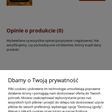
Opinie o produkcie (0)
Wyświetlane są wszystkie opinie (pozytywne i negatywne). Nie
weryfikujemy, czy pochodzą one od klientów, którzy kupili dany
produkt.
Pomoc
Dbamy o Twoją prywatność
Pliki cookies i pokrewne im technologie umożliwiają poprawne
Dostawa
działanie strony i pomagają nam dostosować ofertę do Twoich
potrzeb. Możesz zaakceptować wykorzystanie przez nas
wszystkich tych plików i przejść do sklepu lub dostosować użycie
Moje konto
plików do swoich preferencji, wybierając opcję "Dostosuj zgody".
Więcej o plikach cookies przeczytasz w naszej Polityce