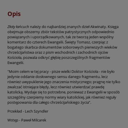
Opis
Złoty łańcuch
należy do najbardziej znanych dzieł Akwinaty. Księga
obejmuje obszerny zbiór tekstów patrystycznych odpowiednio
powiązanych i uporządkowanych, tak że tworzą jeden wspólny
komentarz do czterech Ewangelii. Święty Tomasz, czerpiąc z
bogatego skarbca dokumentów soborowych pierwszych wieków
chrześcijaństwa oraz z pism wschodnich i zachodnich ojców
Kościoła, pozwala odkryć głębię poszczególnych fragmentów
Ewangelii.
"Moim celem w tej pracy - pisze wielki Doktor Kościoła - nie było
jedynie oddanie dosłownego sensu danego fragmentu, lecz
również uwypuklenie jego znaczenia mistycznego; pragnę nie tylko
zwalczać istniejące błędy, lecz również utwierdzać prawdę
katolicką. Wydaje się to potrzebne, ponieważ z Ewangelii w sposób
szczególny czerpiemy normy wiary katolickiej, jak również reguły
postępowania dla całego chrześcijańskiego życia”.
Przekład - Lech Szyndler
Wstęp - Paweł Milcarek